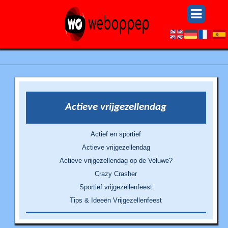
Actieve vrijgezellendag
Actief en sportief
Actieve vrijgezellendag
Actieve vrijgezellendag op de Veluwe?
Crazy Crasher
Sportief vrijgezellenfeest
Tips & Ideeën Vrijgezellenfeest